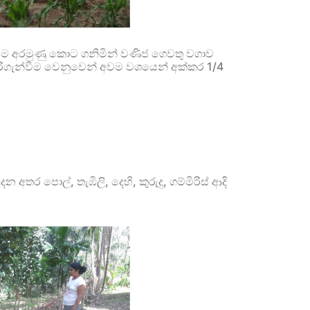
ීම අරමුණු කොට ගනිමින් වණිජ ගෙවතු වගාව
න් දිරිගැන්වීම වෙනුවෙන් අවම වශයෙන් අක්කර 1/4
ර පොල්, තැඹිලි, දෙහි, කුරුදු, ගම්මිරිස් ආදි