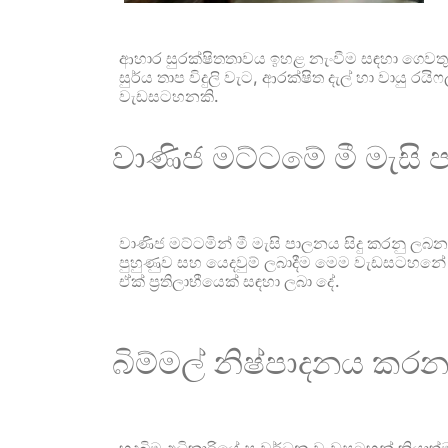
ආහාර සුරක්ෂිතතාවය ඉහළ නැංවීම සඳහා ගෙවතු 
සුර්ය තාප විදුලි වැට, ආරක්ෂිත දැල් හා වා
වැඩසටහනකි.
වාණිජ මට්ටමේ මී මැසි 
වාණිජ මට්ටමින් මී මැසි පාලනය සිදු කරනු ලබන
පුහුණුව සහ යෙදවුම් ලබාදීම මෙම වැඩසටහනේ අරම
ඒක් ප්‍රතිලාභීයෙක් සඳහා ලබා දේ.
බිම්මල් නිෂ්පාදනය කරන 