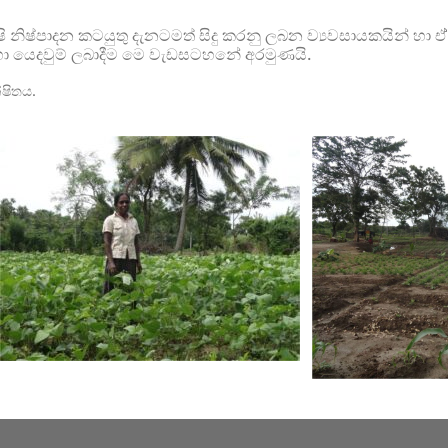
්පාදන කටයුතු දැනටමත් සිදු කරනු ලබන ව්‍යවසායකයින් හා ඒ් ස
හා යෙදවුම් ලබාදීම මෙ වැඩසටහනේ අරමුණයි.
්ෂිතය.