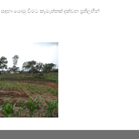
ඳහා යොමු වීමට කැමැත්තක් දක්වන ප්‍රතිලභීන්