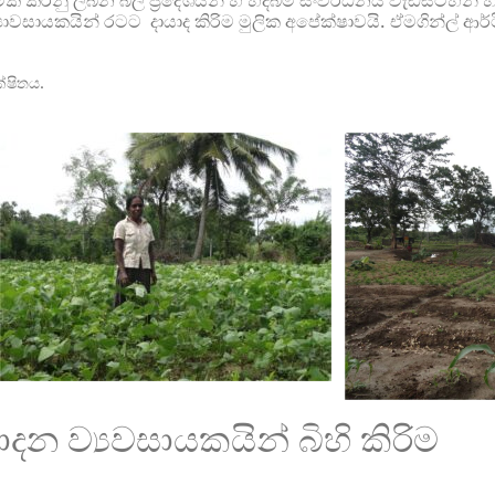
ාත්මක කරනු ලබන බල ප්‍රදේශයන් හි හදබිම සංවර්ධනය වැඩසටහ
යාවසායකයින් රටට දායාද කිරිම මුලික අපේක්ෂාවයි. ඒමගින්ල් ආර
්ෂිතය.
දන ව්‍යවසායකයින් බිහි කිරිම