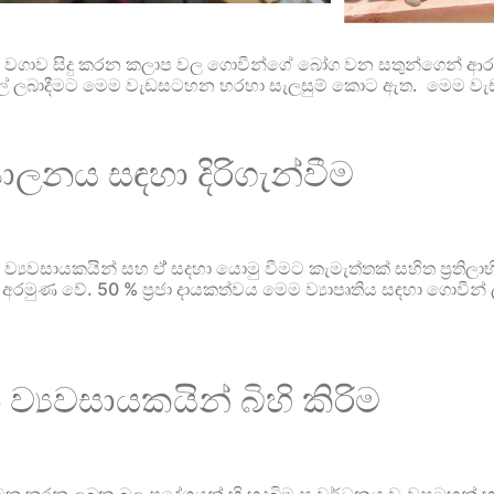
වගාව සිදු කරන කලාප වල ‌ගොවීන්ගේ බෝග වන සතුන්ගෙන් ආරක්ෂ
යු රයිෆල් ලබාදීමට මෙම වැඩසටහන හරහා සැලසුම් කොට ඇත. මෙම 
පාලනය සඳහා දිරිගැන්වීම
 ව්‍යවසායකයින් සහ ඒ් සදහා යොමු වීමට කැමැත්තක් සහිත ප්‍රතිල
ුණ වේ. 50 % ප්‍රජා දායකත්වය මෙම ව්‍යාපෘතිය සඳහා ගොවීන් ලබ
ව්‍යවසායකයින් බිහි කිරිම