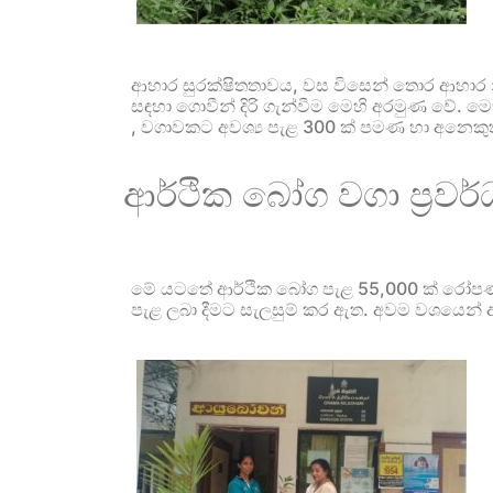
ආහාර සුරක්ෂිතතාවය, වස විසෙන් තොර ආහාර න
සඳහා ගොවීන් දිරි ගැන්වීම මෙහි අරමුණ වේ. මෙහි
, වගාවකට අවශ්‍ය පැළ 300 ක් පමණ හා අනෙකුත්
ආර්ථික බෝග වගා ප්‍රවර
මේ යටතේ ආර්ථික බෝග පැළ 55,000 ක් රෝපණය කිර
පැළ ලබා දීමට සැලසුම් කර ඇත. අවම වශයෙන් අ