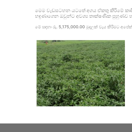
මෙම වැඩසටහන යටතේ අගය ඒකතු කිරිමේ කෘෂි නිෂ
හඳුණාගෙන ඔවුන්ට අවශ්‍ය තාක්ෂණික පුහුණව 
මේ සඳහා රු. 5,175,000.00 මුදලක් වැය කිරිමට අපේක