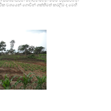
න් හා සම්බන්ධවන ගොවීන්ගෙන් මෙම වැඩසටහන
්ථික වශයෙන් ගොවීන් ශක්තිමත් කරලීම ද මෙහි