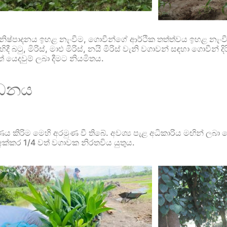
ිෂ්පාදනය ඉහළ නැංවීම, ගොවීන්ගේ ආර්ථික තත්ත්වය ඉහළ නැංව
දී බටු, මිරිස්, මාළු මිරිස්, නයි මිරිස් වැනි වගාවන් සඳහා ගොවී
 යෙදවුම් ලබා දීමට නියමිතය.
්ධනය
ිම මෙහි අරමුණ වී තිබේ. අවශ්‍ය පැළ අධිකාරිය මඟින් ලබා දෙන අත
ක්කර 1/4 වත් වගාවක නිරතවිය යුතුය.