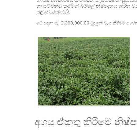
හදබිම අධිකාරියේ සංවර්ධන වැඩසටහන් ක්‍රිය
හා සම්බන්ධ කරමින් බිම්මල් නිෂ්පදනය කරන ව්‍
මුලික අරමුණකි.
මේ සඳහා රු. 2,300,000.00 මුදලක් වැය කිරිමට අපේක
අගය ඒකතු කිරිමේ නිෂ්පා