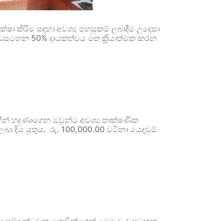
ා කිරිම සඳහා අවශ්‍ය පහසුකම් ලබාදීම උදෙසා
වැඩසටහන 50% දායකත්වය මත ක්‍රියාත්මක කරන
ාභීන් හදුණාගෙන ඔවුන්ට අවශ්‍ය තාක්ෂණික
ා දිය යුතුය. රු. 100,000.00 වටිනා යෙදවුම්