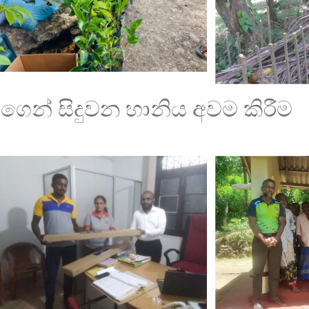
ගෙන් සිදුවන හානිය අවම කිරීම