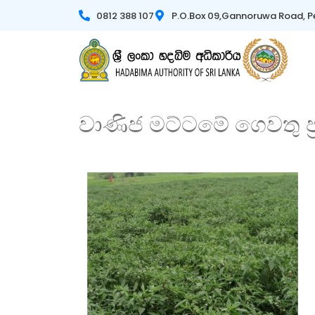
0812 388 107
P.O.Box 09,Gannoruwa Road, P
වාණිජ මට්ටමේ ගෙවතු ප