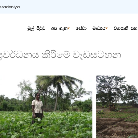
eradeniya.
මුල් පිටුව
අප ගැන
සේවා
මාධ්‍යය
ව්‍යාපෘති 
්‍රවර්ධනය කිරිමේ වැඩසටහන