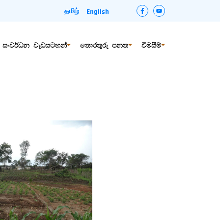
தமிழ்
English
සහ සංවර්ධන වැඩසටහන්
තොරතුරු පනත
විමසීම්