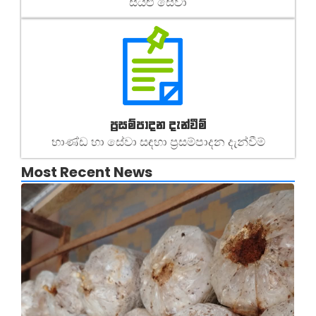
සියළු සේවා
ප්‍රසම්පාදන දැන්වීම්
භාණ්ඩ හා සේවා සඳහා ප්‍රසම්පාදන දැන්වීම්
Most Recent News