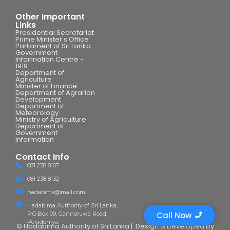
Other Important
Links
Presidential Secretariat
Prime Minister's Office
Parliament of Sri Lanka
Government
Information Centre -
1919
Department of
Agriculture
Minister of Finance
Department of Agrarian
Development
Department of
Meteorology
Ministry of Agriculture
Department of
Government
Information
Contact Info
081 238 8107
081 238 8132
hadabima@mail.com
Hadabima Authority of Sri Lanka,
P.O.Box 09, Gannoruwa Road,
Call Now
Peradeniya.
© Hadabima Authority of Sri Lanka |
Design & Developed by