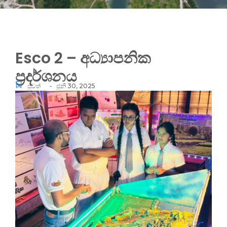
Esco 2 – අධ්‍යාපනික
ප්‍රදර්ශනය
-
පුවත්
ජූනි 30, 2025