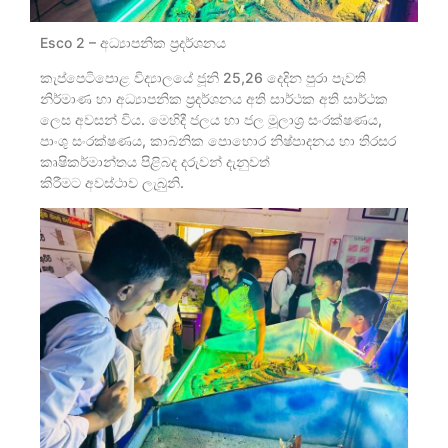
Esco 2 – අධ්‍යාපනික ප්‍රදර්ශනය
කැප්පෙටිපොළ විද්‍යාලයේ ජූනි 25,26 දෙදින පුරා පැවති
නිර්මාණ හා අධ්‍යාපනික ප්‍රදර්ශනය අති සාර්ථක අති සාර්ථක
ලෙස අවසන් විය. මෙහිදී ජලය හා ජල මූලාශ්‍ර සංරක්ෂණය,
පාංශු සංරක්ෂණය, කාබනික පොහොර නිෂ්පාදනය හා තිරසර
කෘෂිකර්මාන්තය පිළිබද දරුවන් දැනුවත්
කිරීමට අවස්ථාව ලැබුනි.