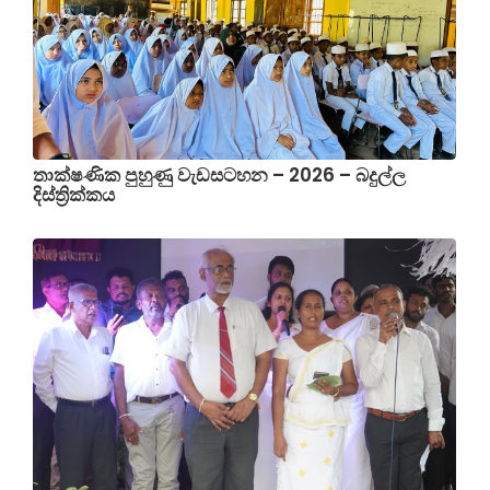
තාක්ෂණික පුහුණු වැඩසටහන – 2026 – බදුල්ල
දිස්ත්‍රික්කය