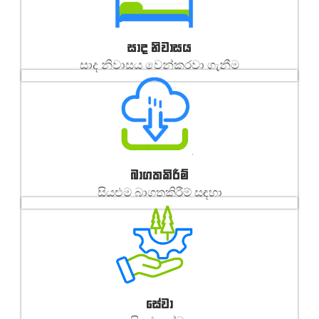
සාද නිවාසය
සාද නිවාසය වෙන්කරවා ගැනීම
බාගතකිරීම්
සියළුම බාගතකිරීම් සඳහා
සේවා