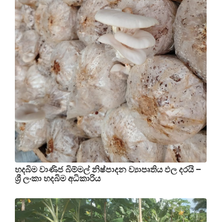
හදබිම වාණිජ බිම්මල් නිෂ්පාදන ව්‍යාපෘතිය ඵල දරයි –
ශ්‍රී ලංකා හදබිම අධිකාරිය