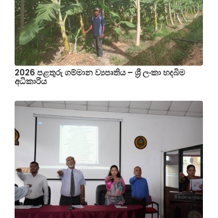
2026 පළතුරු ගම්මාන ව්‍යපෘතිය – ශ්‍රී ලංකා හදබිම
අධිකාරිය