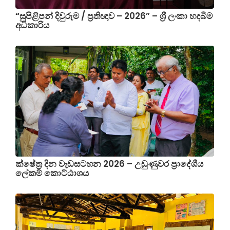
“සුපිළිපන් දිවුරුම / ප්‍රතිඥාව – 2026” – ශ්‍රී ලංකා හදබිම
අධිකාරිය
ක්ෂේත්‍ර දින වැඩසටහන 2026 – උඩුණුවර ප්‍රාදේශීය
ලේකම් කොට්ඨාශය