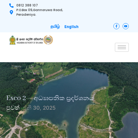
0812 388 107
P.O.Box 09,Gannoruwa Road,
Peradeniya.
தமிழ்
English
Esco 2 – අධ්‍යාපනික ප්‍රදර්ශනය
පුවත්
ජූනි 30, 2025